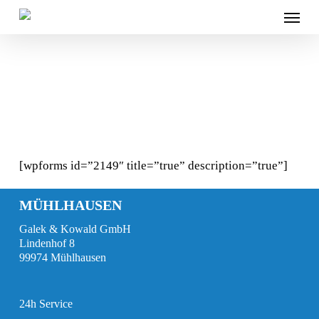
Skip
n/a
Menu
to
main
content
[wpforms id=”2149″ title=”true” description=”true”]
MÜHLHAUSEN
Galek & Kowald GmbH
Lindenhof 8
99974 Mühlhausen
24h Service