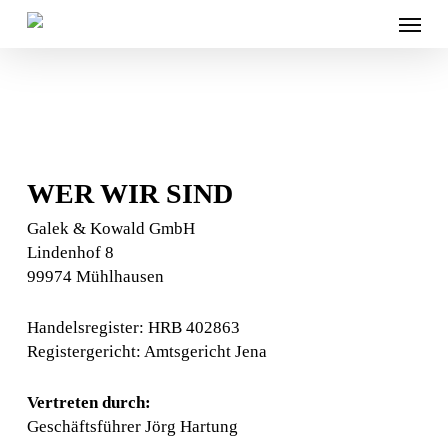
Skip
n/a
Menu
to
main
content
WER WIR SIND
Galek & Kowald GmbH
Lindenhof 8
99974 Mühlhausen
Handelsregister: HRB 402863
Registergericht: Amtsgericht Jena
Vertreten durch:
Geschäftsführer Jörg Hartung